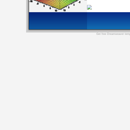
Get
free Dreamweaver temp