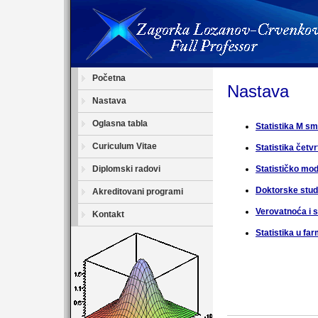
Početna
Nastava
Nastava
Oglasna tabla
Statistika M s
Curiculum Vitae
Statistika četv
Diplomski radovi
Statističko mod
Doktorske studi
Akreditovani programi
Verovatnoća i s
Kontakt
Statistika u far